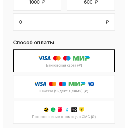
1000
₽
600
₽
₽
Способ оплаты
Банковская карта
(₽)
ЮKassa (Яндекс.Деньги)
(₽)
Пожертвование с помощью СМС
(₽)