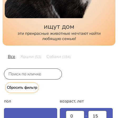
ищут дом
эти прекрасные животные мечтают найти
любящую семью!
Все
Кошки
Собаки
(53)
(184)
пол
возраст, лет
-